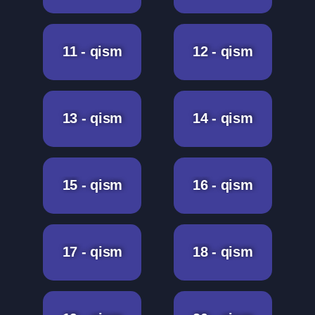
11 - qism
12 - qism
13 - qism
14 - qism
15 - qism
16 - qism
17 - qism
18 - qism