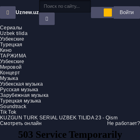
Uznew
.uz
Войти
Сериалы
Uzbek tilida
Узбекские
Турецкая
Кино
ТАРЖИМА
Узбекские
Мировой
Концерт
Mузыка
Узбекская музыка
Русская музыка
Зарубежная музыка
Турецкая музыка
Soundtrack
Tik Tok
KUZGUN TURK SERIAL UZBEK TILIDA 23 - Qism
Смотреть онлайн
Не работает?