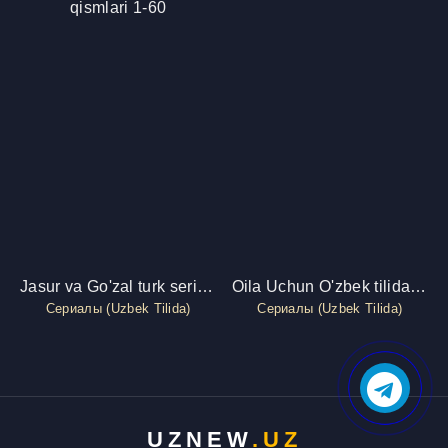
Jasur va Go'zal turk seriali o'zbek tilida barcha qismlari 1-60
Oila Uchun O'zbek tilida barcha qismlar
Сериалы (Uzbek Tilida)
Сериалы (Uzbek Tilida)
UZNEW
.UZ