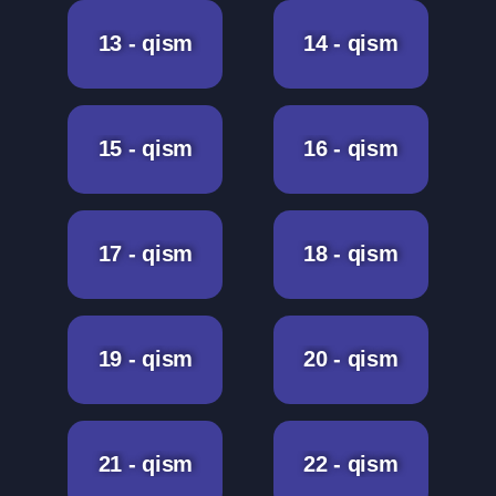
13 - qism
14 - qism
15 - qism
16 - qism
17 - qism
18 - qism
19 - qism
20 - qism
21 - qism
22 - qism