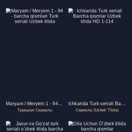
Maryam / Meryem 1 - 94 - barcha qismlari Turk seriali Uzbek tilida
Ichkarida Turk seriali Barcha qismlar Uzbek tilida HD 1-114
Турецкая Сериалы
Сериалы (Uzbek Tilida)