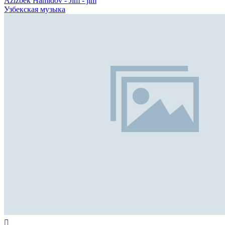
Azizbek Hamidov - Jim - jim
Узбекская музыка