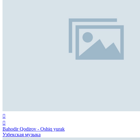
Bahodir Qodirov - Oshiq yurak
Узбекская музыка