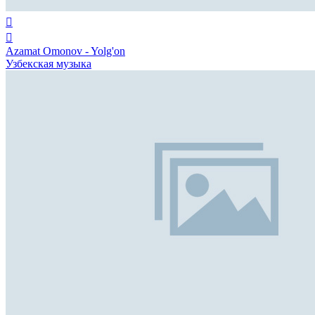
Azamat Omonov - Yolg'on
Узбекская музыка