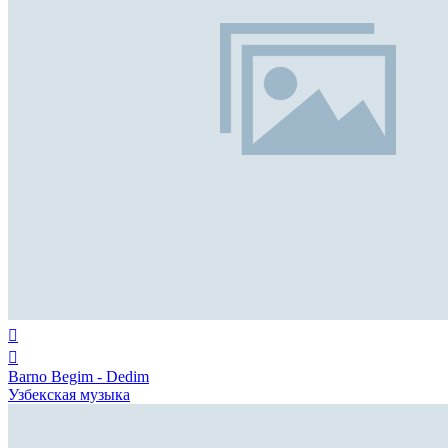
Barno Begim - Dedim
Узбекская музыка