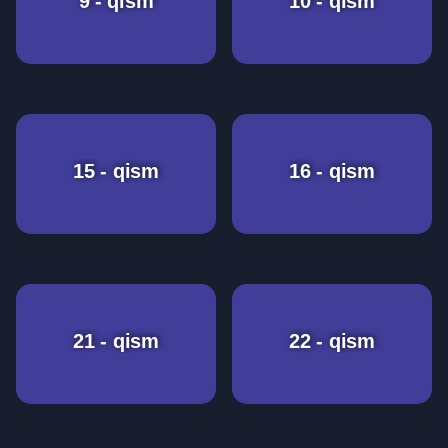
9 - qism
10 - qism
15 - qism
16 - qism
21 - qism
22 - qism