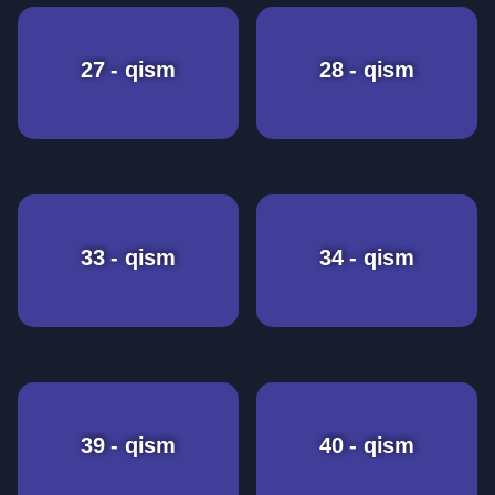
27 - qism
28 - qism
33 - qism
34 - qism
39 - qism
40 - qism