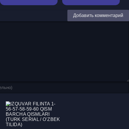
Добавить комментарий