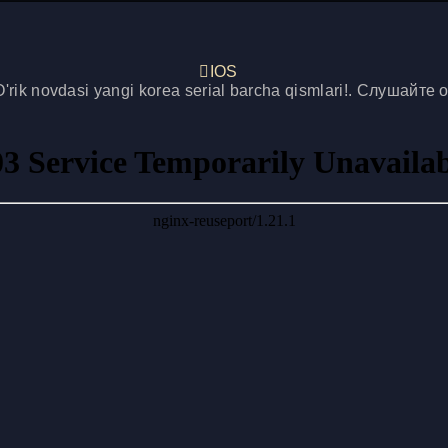
IOS
rik novdasi yangi korea serial barcha qismlari
!. Слушайте 