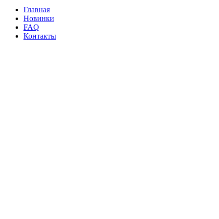
Главная
Новинки
FAQ
Контакты