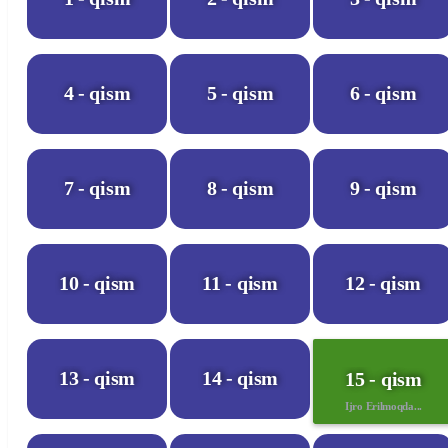
4 - qism
5 - qism
6 - qism
7 - qism
8 - qism
9 - qism
10 - qism
11 - qism
12 - qism
13 - qism
14 - qism
15 - qism
Ijro Erilmoqda...