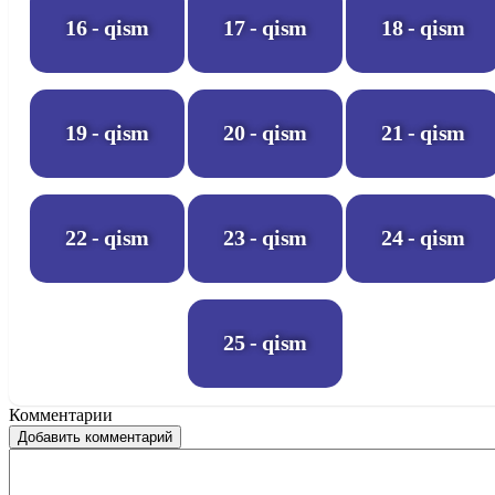
16 - qism
17 - qism
18 - qism
19 - qism
20 - qism
21 - qism
22 - qism
23 - qism
24 - qism
25 - qism
Комментарии
Добавить комментарий