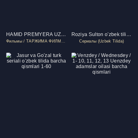
HAMID PREMYERA UZBEK O'ZBEK TILIDA HIND KINO
Roziya Sulton o'zbek tilida barcha qismlar tez kunda
Фильмы / ТАРЖИМА ФИЛМЛАР
Сериалы (Uzbek Tilida)