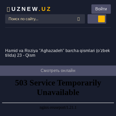
UZNEW
.UZ
Войти
Hamid va Roziya "Aghazadeh" barcha qismlari (o'zbek
tilida) 23 - Qism
Смотреть онлайн