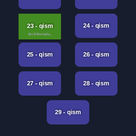
24 - qism
23 - qism
Ijro Erilmoqda...
25 - qism
26 - qism
27 - qism
28 - qism
29 - qism