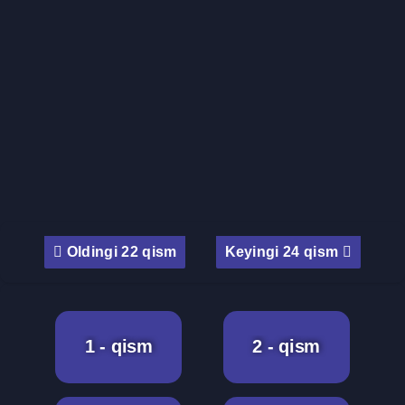
Oldingi 22 qism
Keyingi 24 qism
1 - qism
2 - qism