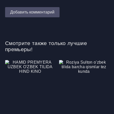
Добавить комментарий
Смотрите также только лучшие
премьеры!