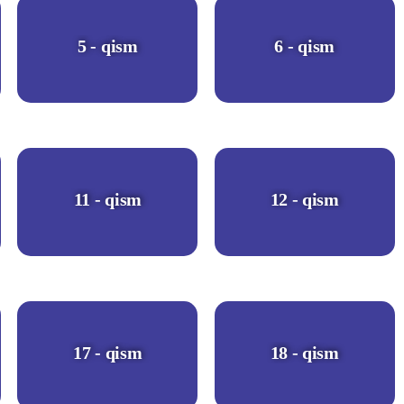
5 - qism
6 - qism
11 - qism
12 - qism
17 - qism
18 - qism