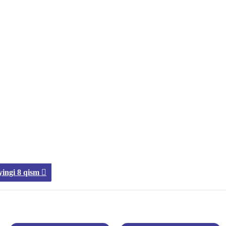
ingi 8 qism