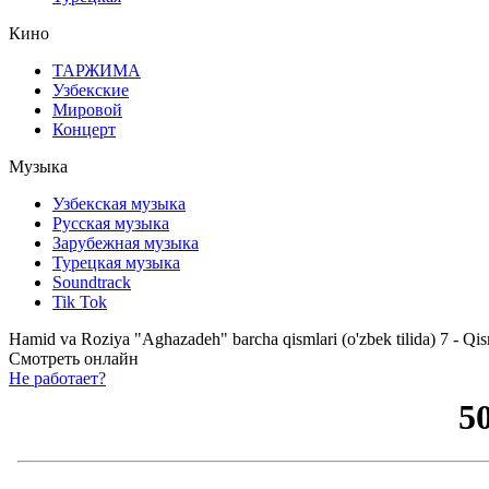
Кино
ТАРЖИМА
Узбекские
Мировой
Концерт
Mузыка
Узбекская музыка
Русская музыка
Зарубежная музыка
Турецкая музыка
Soundtrack
Tik Tok
Hamid va Roziya "Aghazadeh" barcha qismlari (o'zbek tilida) 7 - Qi
Смотреть онлайн
Не работает?