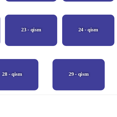
23 - qism
24 - qism
28 - qism
29 - qism