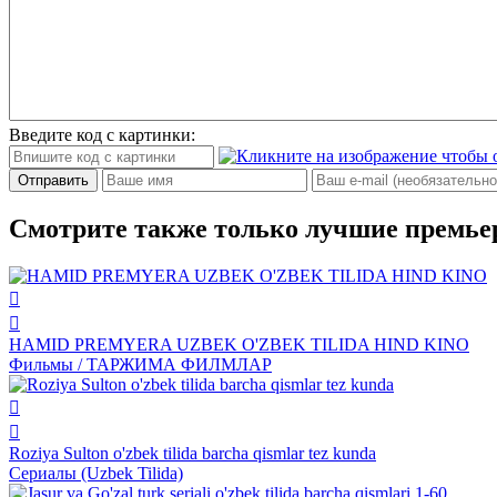
Введите код с картинки:
Отправить
Смотрите также только лучшие премье
HAMID PREMYERA UZBEK O'ZBEK TILIDA HIND KINO
Фильмы / ТАРЖИМА ФИЛМЛАР
Roziya Sulton o'zbek tilida barcha qismlar tez kunda
Сериалы (Uzbek Tilida)