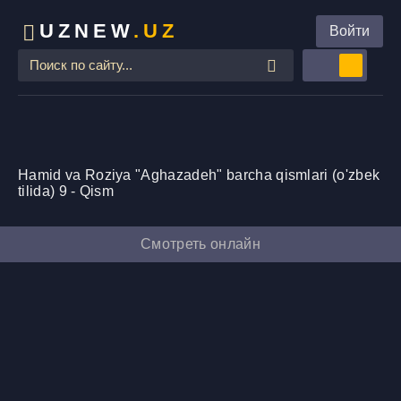
UZNEW
.UZ
Войти
Hamid va Roziya "Aghazadeh" barcha qismlari (o'zbek
tilida) 9 - Qism
Смотреть онлайн