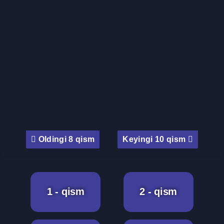
Oldingi 8 qism
Keyingi 10 qism
1 - qism
2 - qism