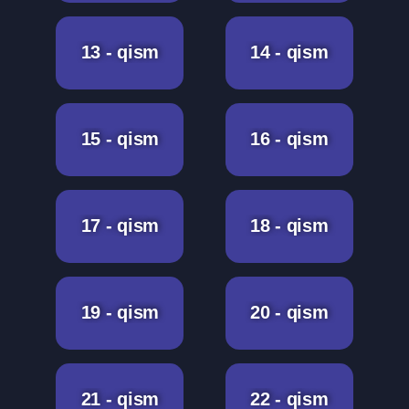
13 - qism
14 - qism
15 - qism
16 - qism
17 - qism
18 - qism
19 - qism
20 - qism
21 - qism
22 - qism