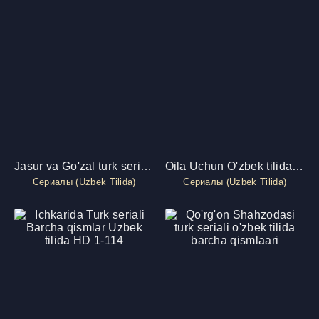
Jasur va Go'zal turk seriali o'zbek tilida barcha qismlari 1-60
Oila Uchun O'zbek tilida barcha qismlar
Сериалы (Uzbek Tilida)
Сериалы (Uzbek Tilida)