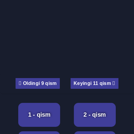
Oldingi 9 qism
Keyingi 11 qism
1 - qism
2 - qism