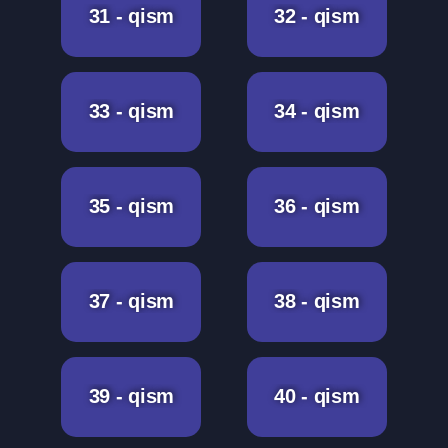
31 - qism
32 - qism
33 - qism
34 - qism
35 - qism
36 - qism
37 - qism
38 - qism
39 - qism
40 - qism