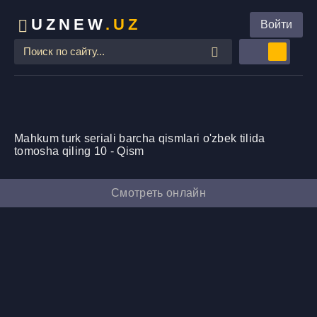
UZNEW
.UZ
Войти
Mahkum turk seriali barcha qismlari o'zbek tilida
tomosha qiling 10 - Qism
Смотреть онлайн