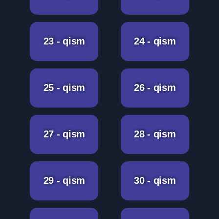
23 - qism
24 - qism
25 - qism
26 - qism
27 - qism
28 - qism
29 - qism
30 - qism