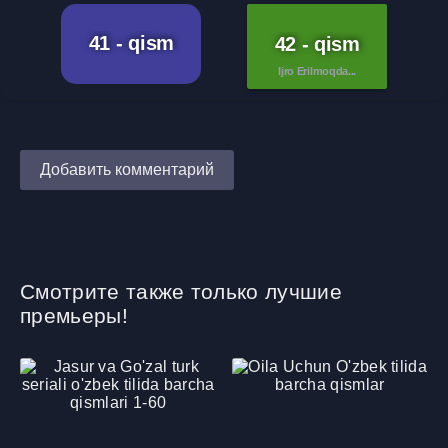
41 - qism
42 - qism
Ijro Erilmoqda...
Добавить комментарий
Смотрите также только лучшие
премьеры!