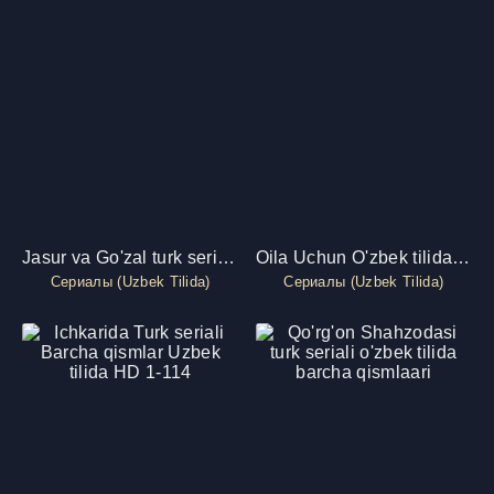
Jasur va Go'zal turk seriali o'zbek tilida barcha qismlari 1-60
Oila Uchun O'zbek tilida barcha qismlar
Сериалы (Uzbek Tilida)
Сериалы (Uzbek Tilida)