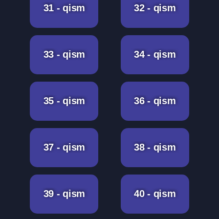
31 - qism
32 - qism
33 - qism
34 - qism
35 - qism
36 - qism
37 - qism
38 - qism
39 - qism
40 - qism