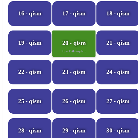
16 - qism
17 - qism
18 - qism
19 - qism
21 - qism
20 - qism
Ijro Erilmoqda...
22 - qism
23 - qism
24 - qism
25 - qism
26 - qism
27 - qism
28 - qism
29 - qism
30 - qism