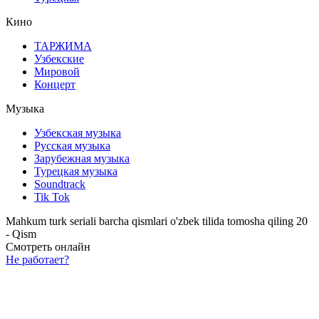
Кино
ТАРЖИМА
Узбекские
Мировой
Концерт
Mузыка
Узбекская музыка
Русская музыка
Зарубежная музыка
Турецкая музыка
Soundtrack
Tik Tok
Mahkum turk seriali barcha qismlari o'zbek tilida tomosha qiling 20
- Qism
Смотреть онлайн
Не работает?