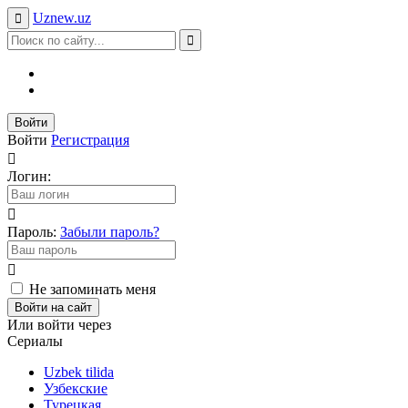
Uznew
.uz
Войти
Войти
Регистрация
Логин:
Пароль:
Забыли пароль?
Не запоминать меня
Войти на сайт
Или войти через
Сериалы
Uzbek tilida
Узбекские
Турецкая