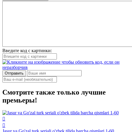
Введите код с картинки:
Отправить
Смотрите также только лучшие
премьеры!
Jasur va Go'zal turk seriali o'zbek tilida barcha qismlari 1-60