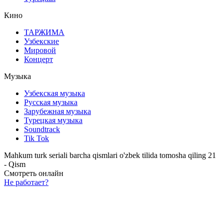
Кино
ТАРЖИМА
Узбекские
Мировой
Концерт
Mузыка
Узбекская музыка
Русская музыка
Зарубежная музыка
Турецкая музыка
Soundtrack
Tik Tok
Mahkum turk seriali barcha qismlari o'zbek tilida tomosha qiling 21
- Qism
Смотреть онлайн
Не работает?