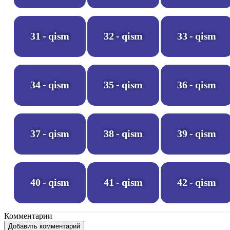
31 - qism
32 - qism
33 - qism
34 - qism
35 - qism
36 - qism
37 - qism
38 - qism
39 - qism
40 - qism
41 - qism
42 - qism
Комментарии
Добавить комментарий