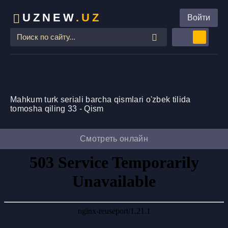
UZNEW
.UZ
Войти
Mahkum turk seriali barcha qismlari o'zbek tilida
tomosha qiling 33 - Qism
Смотреть онлайн