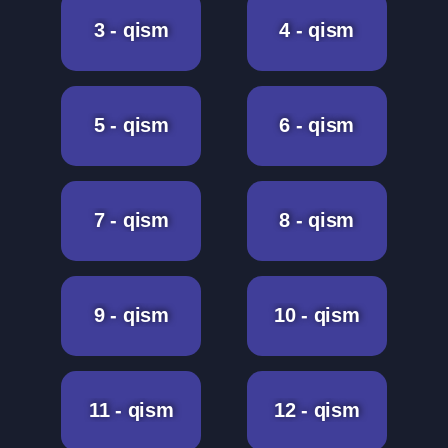
3 - qism
4 - qism
5 - qism
6 - qism
7 - qism
8 - qism
9 - qism
10 - qism
11 - qism
12 - qism