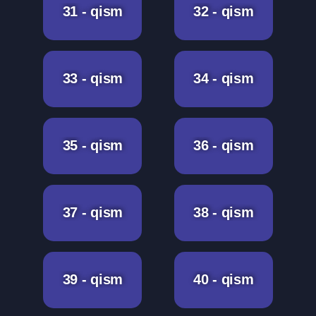
31 - qism
32 - qism
33 - qism
34 - qism
35 - qism
36 - qism
37 - qism
38 - qism
39 - qism
40 - qism