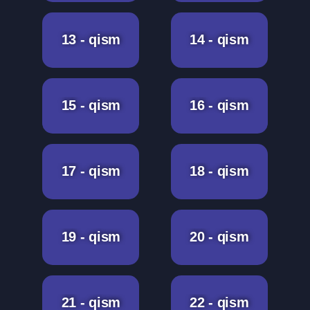
13 - qism
14 - qism
15 - qism
16 - qism
17 - qism
18 - qism
19 - qism
20 - qism
21 - qism
22 - qism