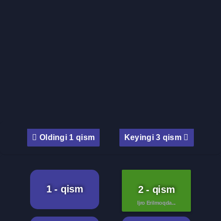
Oldingi 1 qism
Keyingi 3 qism
1 - qism
2 - qism
Ijro Erilmoqda...