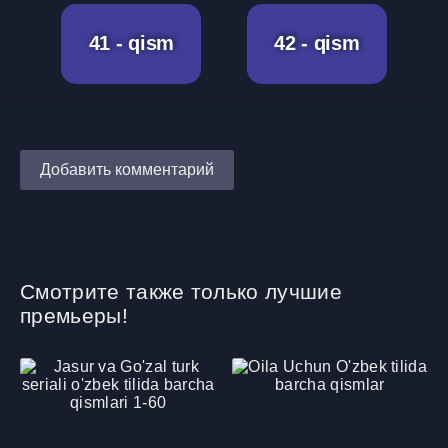
41 - qism
42 - qism
Добавить комментарий
Смотрите также только лучшие
премьеры!